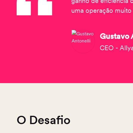
ganho de eficiência o
uma operação muito m
Gustavo 
CEO - Ally
O Desafio