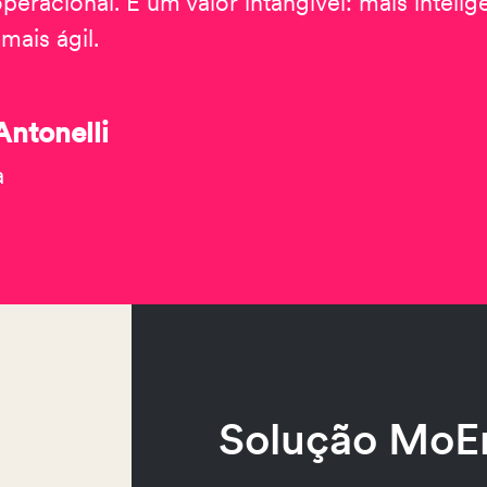
peracional. É um valor intangível: mais inteli
ais ágil.
Antonelli
a
Solução MoE