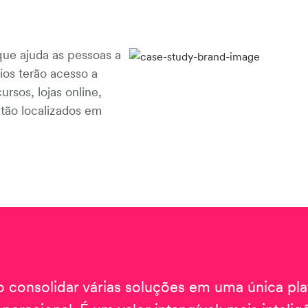
que ajuda as pessoas a
ios terão acesso a
rsos, lojas online,
tão localizados em
consolidar várias soluções em uma única pla