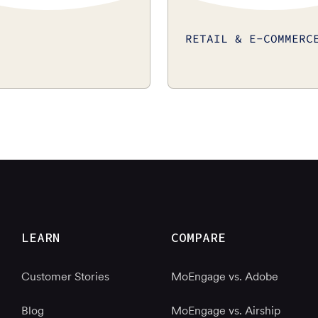
RETAIL & E-COMMERC
LEARN
COMPARE
Customer Stories
MoEngage vs. Adobe
Blog
MoEngage vs. Airship